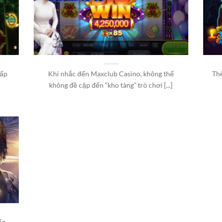
hấp
Khi nhắc đến Maxclub Casino, không thể
Thế
không đề cập đến “kho tàng” trò chơi [...]
ến