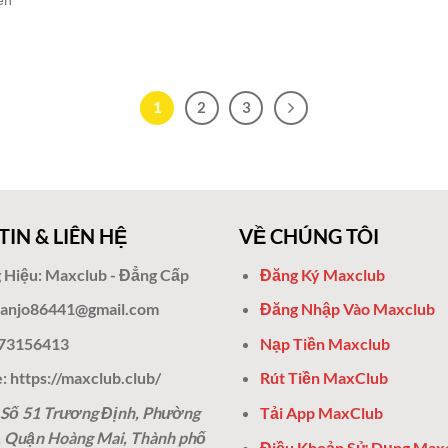
1
2
3
IN & LIÊN HỆ
VỀ CHÚNG TÔI
Hiệu: Maxclub - Đẳng Cấp
Đăng Ký Maxclub
eanjo86441@gmail.com
Đăng Nhập Vào Maxclub
73156413
Nạp Tiền Maxclub
: https://maxclub.club/
Rút Tiền MaxClub
:
Số 51 Trương Định, Phường
Tải App MaxClub
, Quận Hoàng Mai, Thành phố
Điều Khoản Sử Dụng Max