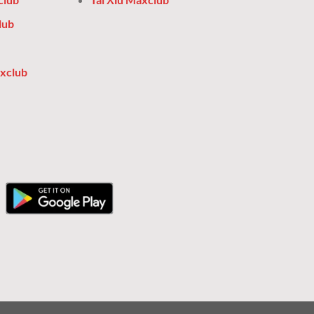
lub
xclub