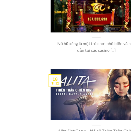
Nổ hũ xèng là một trò chơi phổ biến và 
dẫn tại các casino [...]
18
Th12
Alita Slot Game – Nổ hũ Thiên Thần Chi