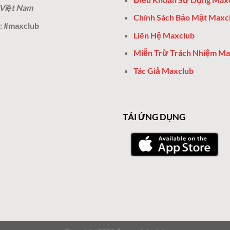
 Việt Nam
Chính Sách Bảo Mật Maxc
: #maxclub
Liên Hệ Maxclub
Miễn Trừ Trách Nhiệm Ma
Tác Giả Maxclub
TẢI ỨNG DỤNG