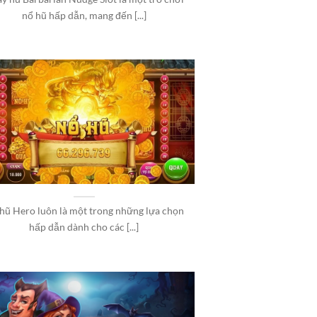
nổ hũ hấp dẫn, mang đến [...]
hũ Hero luôn là một trong những lựa chọn
hấp dẫn dành cho các [...]