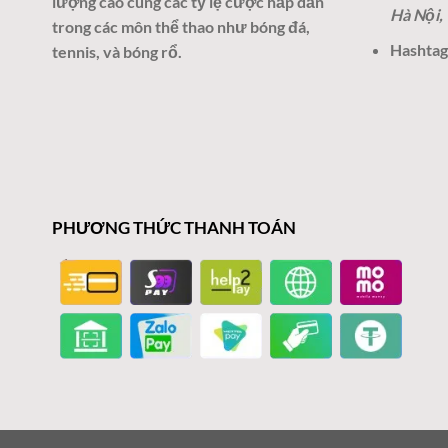
lượng cao cùng các tỷ lệ cược hấp dẫn
Hà Nội,
trong các môn thể thao như bóng đá,
Hashtag
tennis, và bóng rổ.
PHƯƠNG THỨC THANH TOÁN