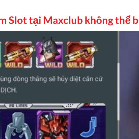
 Slot tại Maxclub không thể b