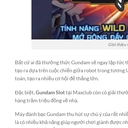
Giới thiệu
Bất cứ ai đã thưởng thức Gundam sẽ ngay lập tức t
tạo ra dựa trên cuộc chiến giữa robot trong tương 
toán, tạo ra nhiều cơ hội để thắng lớn.
Đặc biệt,
Gundam Slot
tại Maxclub còn có giải thưở
hàng trăm triệu đồng về nhà.
Máy đánh bạc Gundam thu hút sự chú ý của rất nhiề
là có nhiều khả năng giúp người chơi giành được nh