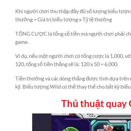
Khi người chơi thu thập đầy đủ số lượng biểu tượng
thưởng = Giá trị biểu tượng x Tỷ lệ thưởng
TỔNG CƯỢC là tổng số tiền mà người chơi phải chi
game.
Ví dụ, nếu một người chơi có tổng cược là 1,000, vớ
120, tổng số tiền thắng sẽ là: 120 x 50 = 6,000.
Tiền thưởng và các dòng thắng được tính dựa trên 
kỹ. Biểu tượng Wild có thể thay thế cho bất kỳ biểu
Thủ thuật quay 