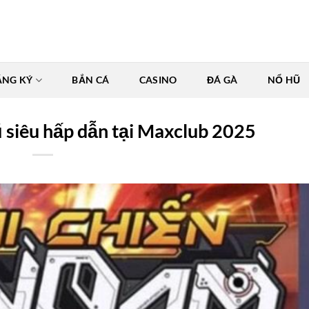
ĂNG KÝ
BẮN CÁ
CASINO
ĐÁ GÀ
NỔ HŨ
 siêu hấp dẫn tại Maxclub 2025