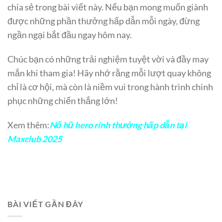
chia sẻ trong bài viết này. Nếu bạn mong muốn giành
được những phần thưởng hấp dẫn mỗi ngày, đừng
ngần ngại bắt đầu ngay hôm nay.
Chúc bạn có những trải nghiệm tuyệt vời và đầy may
mắn khi tham gia! Hãy nhớ rằng mỗi lượt quay không
chỉ là cơ hội, mà còn là niềm vui trong hành trình chinh
phục những chiến thắng lớn!
Xem thêm:
Nổ hũ hero rinh thưởng hấp dẫn tại
Maxclub 2025
BÀI VIẾT GẦN ĐÂY