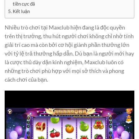
tiền cực đã
Kết luận
Nhiều trò chơi tại Maxclub hiện đang là độc quyền
trên thị trường, thu hút người chơi không chỉ nhờ tính
giải trí cao mà còn bởi cơ hội giành phần thưởng lớn
với tỷ lệ trả thưởng hấp dẫn. Dù bạn là người mới hay
là cược thủ dày dặn kinh nghiệm, Maxclub luôn có
những trò chơi phù hợp với mọi sở thích và phong
cách chơi của bạn.