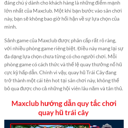
đáng chú ý dành cho khách hàng là những điểm mạnh
lớn nhất của Maxclub. Một khi bạn bước vào sân chơi
này, bạn sẽ không bao giờ hối hận về sự lựa chọn của
mình.
Sảnh game của Maxclub được phân cấp rất rõ ràng,
với nhiều phòng game riêng biệt. Điều này mang lại sự
đa dạng lựa chọn chưa từng có cho người chơi. Mỗi
phòng game có cách thức và thể lệ quay thưởng nổ hũ
cực kỳ hấp dẫn. Chính vì vậy, quay hũ Trái Cây đang
trở thành một cái tên hot tại sân chơi này, không thể
bỏ qua được cho cả những hội viên lâu năm và tân thủ.
Maxclub hướng dẫn quy tắc chơi
quay hũ trái cây