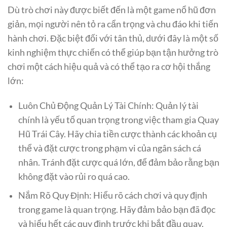
Dù trò chơi này được biết đến là một game nổ hũ đơn
giản, mọi người nên tỏ ra cẩn trọng và chu đáo khi tiến
hành chơi. Đặc biệt đối với tân thủ, dưới đây là một số
kinh nghiệm thực chiến có thể giúp bạn tận hưởng trò
chơi một cách hiệu quả và có thể tạo ra cơ hội thắng
lớn:
Luôn Chủ Động Quản Lý Tài Chính: Quản lý tài
chính là yếu tố quan trọng trong việc tham gia Quay
Hũ Trái Cây. Hãy chia tiền cược thành các khoản cụ
thể và đặt cược trong phạm vi của ngân sách cá
nhân. Tránh đặt cược quá lớn, để đảm bảo rằng bạn
không đặt vào rủi ro quá cao.
Nắm Rõ Quy Định: Hiểu rõ cách chơi và quy định
trong game là quan trọng. Hãy đảm bảo bạn đã đọc
và hiểu hết các quy định trước khi bắt đầu quay.