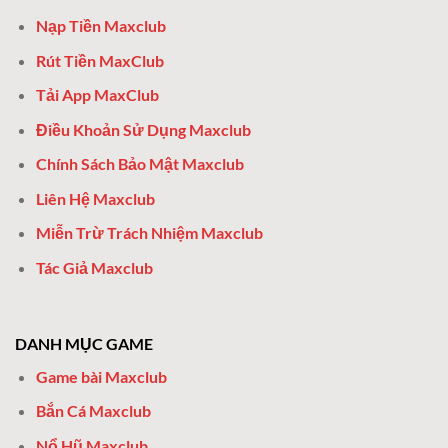
Nạp Tiền Maxclub
Rút Tiền MaxClub
Tải App MaxClub
Điều Khoản Sử Dụng Maxclub
Chính Sách Bảo Mật Maxclub
Liên Hệ Maxclub
Miễn Trừ Trách Nhiệm Maxclub
Tác Giả Maxclub
DANH MỤC GAME
Game bài Maxclub
Bắn Cá Maxclub
Nổ Hũ Maxclub