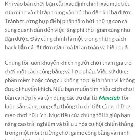
Khi vào bàn chơi bạn cần xác định chính xác mục tiêu
của mình và chỉ tập trung vào nó cho đến khi hạ được.
Tránh trường hợp để bị phân tâm bởi những con cá
xung quanh dẫn đến việc lãng phí thời gian cũng như
đạn dược. Đây cũng chính là một trong những cách
hack bắn cá
rất đơn giản mà lại an toàn và hiệu quả.
Chúng tôi luôn khuyến khích người chơi tham gia trò
chơi một cách công bằng và hợp pháp. Việc sử dụng
phần mềm hoặc công cụ không hợp lệ là hành vi không
được khuyến khích. Nếu bạn muốn tìm hiểu cách chơi
bắn cá hợp lý và tận dụng các ưu đãi từ
Maxclub
, tôi
luôn sẵn sàng cung cấp thông tin chi tiết cùng những
mẹo chơi hữu ích. Mục tiêu của chúng tôi là giúp bạn
nâng cao trải nghiệm và tối ưu hóa cơ hội chiến thắng
trong một môi trường chơi game công bằng và minh