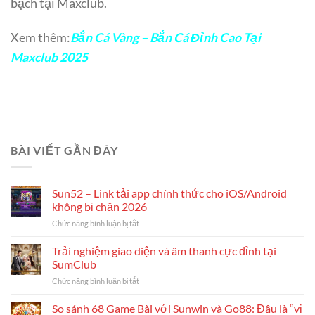
bạch tại Maxclub.
Xem thêm:
Bắn Cá Vàng – Bắn Cá Đỉnh Cao Tại
Maxclub 2025
BÀI VIẾT GẦN ĐÂY
Sun52 – Link tải app chính thức cho iOS/Android
không bị chặn 2026
Chức năng bình luận bị tắt
ở
Sun52
–
Trải nghiệm giao diện và âm thanh cực đỉnh tại
Link
SumClub
tải
Chức năng bình luận bị tắt
ở
app
Trải
chính
nghiệm
So sánh 68 Game Bài với Sunwin và Go88: Đâu là “vị
thức