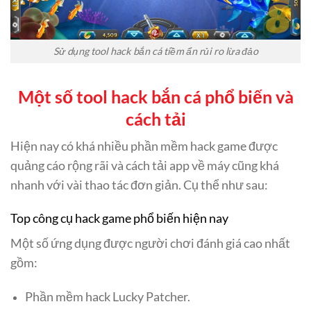
Sử dụng tool hack bắn cá tiềm ẩn rủi ro lừa đảo
Một số tool hack bắn cá phổ biến và
cách tải
Hiện nay có khá nhiều phần mềm hack game được
quảng cáo rộng rãi và cách tải app về máy cũng khá
nhanh với vài thao tác đơn giản. Cụ thể như sau:
Top công cụ hack game phổ biến hiện nay
Một số ứng dụng được người chơi đánh giá cao nhất
gồm:
Phần mềm hack Lucky Patcher.