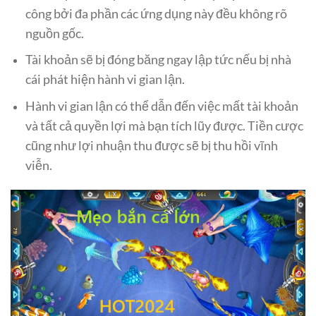
công bởi đa phần các ứng dụng này đều không rõ
nguồn gốc.
Tài khoản sẽ bị đóng băng ngay lập tức nếu bị nhà
cái phát hiện hành vi gian lận.
Hành vi gian lận có thể dẫn đến việc mất tài khoản
và tất cả quyền lợi mà bạn tích lũy được. Tiền cược
cũng như lợi nhuận thu được sẽ bị thu hồi vĩnh
viễn.