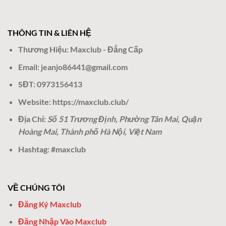
THÔNG TIN & LIÊN HỆ
Thương Hiệu: Maxclub - Đẳng Cấp
Email:
jeanjo86441@gmail.com
SĐT:
0973156413
Website: https://maxclub.club/
Địa Chỉ:
Số 51 Trương Định, Phường Tân Mai, Quận
Hoàng Mai, Thành phố Hà Nội, Việt Nam
Hashtag: #maxclub
VỀ CHÚNG TÔI
Đăng Ký Maxclub
Đăng Nhập Vào Maxclub