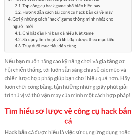
Top công cụ hack game phổ biến hiện nay
Hướng dẫn cách tải công cụ hack bắn cá về máy
Gợi ý những cách “hack” game thông minh nhất cho
người mới
Chỉ bắt đầu khi bạn đã hiểu luật game
Sử dụng linh hoạt vũ khí, đạn dược theo mục tiêu
Truy đuổi mục tiêu đến cùng
Nếu bạn muốn nâng cao kỹ năng chơi và gia tăng cơ
hội chiến thắng, tôi luôn sẵn sàng chia sẻ các mẹo và
chiến lược hợp pháp giúp bạn chơi hiệu quả hơn. Hãy
luôn chơi công bằng, tận hưởng những giây phút giải
trí thú vị và thử vận may của mình một cách hợp pháp!
Tìm hiểu sơ lược về công cụ hack bắn
cá
Hack bắn cá
được hiểu là việc sử dụng ứng dụng hoặc