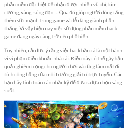
phần mềm đặc biệt để nhận được nhiều vũ khí, kim
cương, vàng, súng đạn,… Qua đó giúp người dùng tăng
thêm sức mạnh trong game và dễ dàng giành phần
thắng. Vì vậy hiện nay việc sử dụng phần mềm hack
game đang ngày càng trở nên phổ biến.
Tuy nhiên, cần lưu ý rằng việc hack bắn cá là một hành
vi vi phạm điều khoản nhà cái. Điều này có thể gây hậu
quả nghiêm trọng cho người chơi và cũng làm mất đi
tính công bằng của môi trường giải trí trực tuyến. Các
bạn hãy tính toán cân nhắc kỹ để đưa ra lựa chọn sáng
suốt.