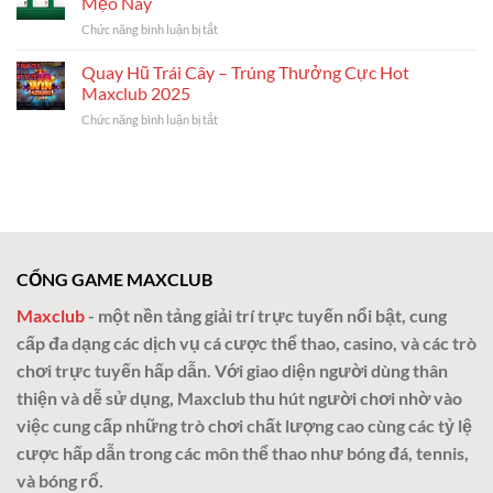
Mẹo Này
Cách
Tại
Chức năng bình luận bị tắt
ở
Chơi
Maxclub
Chơi
Siêu
2025
Bài
Quay Hũ Trái Cây – Trúng Thưởng Cực Hot
Đơn
Ba
Giản
Maxclub 2025
Cây
Tại
Chức năng bình luận bị tắt
ở
Trúng
Maxclub
Quay
Thưởng
Hũ
Tại
Trái
Maxclub
Cây
Với
–
Mẹo
Trúng
Này
Thưởng
Cực
CỔNG GAME MAXCLUB
Hot
Maxclub
Maxclub
- một nền tảng giải trí trực tuyến nổi bật, cung
2025
cấp đa dạng các dịch vụ cá cược thể thao, casino, và các trò
chơi trực tuyến hấp dẫn. Với giao diện người dùng thân
thiện và dễ sử dụng, Maxclub thu hút người chơi nhờ vào
việc cung cấp những trò chơi chất lượng cao cùng các tỷ lệ
cược hấp dẫn trong các môn thể thao như bóng đá, tennis,
và bóng rổ.