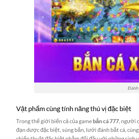
Đánh 
Vật phẩm cùng tính năng thú vị đặc biệt
Trong thế giới biển cả của game
bắn cá 777
, người 
đạn dược đặc biệt, súng bắn, lưới đánh bắt cá, cùn
chiến thuật đặc biệt nhằm đối đầu với những sinh 