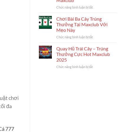
Maxclub
Chơi
Chức năng bình luận bị tắt
ở
Bài
Bài
Cực
Chắn
Hay
Chơi Bài Ba Cây Trúng
Maxclub–
Tại
Thưởng Tại Maxclub Với
Cách
Maxclub
Mẹo Này
Chơi
2025
Chức năng bình luận bị tắt
ở
Siêu
Chơi
Đơn
Bài
Giản
Quay Hũ Trái Cây – Trúng
Ba
Tại
Thưởng Cực Hot Maxclub
Cây
Maxclub
2025
Trúng
Chức năng bình luận bị tắt
ở
Thưởng
Quay
Tại
Hũ
Maxclub
Trái
Với
Cây
Mẹo
–
Này
Trúng
luật chơi
Thưởng
tối đa
Cực
Hot
Maxclub
2025
Cá 777