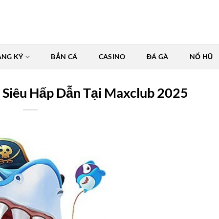
ĂNG KÝ
BẮN CÁ
CASINO
ĐÁ GÀ
NỔ HŨ
 Siêu Hấp Dẫn Tại Maxclub 2025