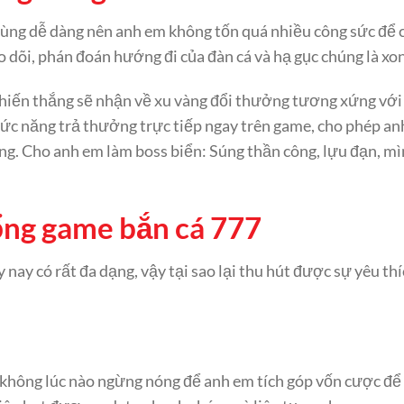
 cùng dễ dàng nên anh em không tốn quá nhiều công sức để 
 dõi, phán đoán hướng đi của đàn cá và hạ gục chúng là xo
chiến thắng sẽ nhận về xu vàng đổi thưởng tương xứng với
hức năng trả thưởng trực tiếp ngay trên game, cho phép a
ng. Cho anh em làm boss biển: Súng thần công, lựu đạn, mì
ổng game bắn cá 777
 nay có rất đa dạng, vậy tại sao lại thu hút được sự yêu th
không lúc nào ngừng nóng để anh em tích góp vốn cược đ