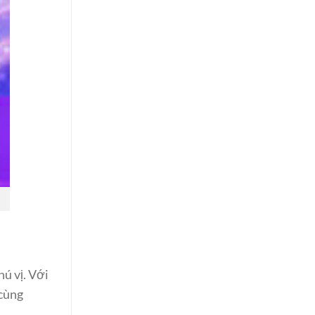
ú vị. Với
 cùng