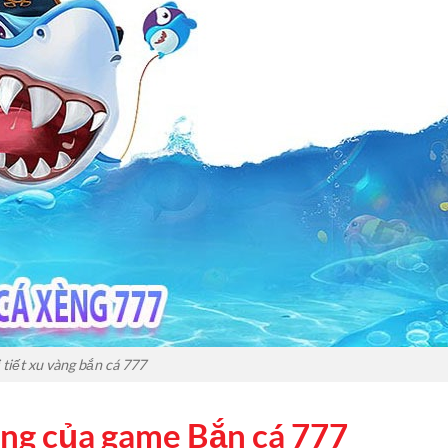
 tiết xu vàng bắn cá 777
àng của game Bắn cá 777