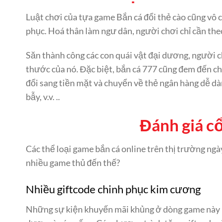
Luật chơi của tựa game Bắn cá đổi thẻ cào cũng vô
phục. Hoá thân làm ngư dân, người chơi chỉ cần theo
Săn thành công các con quái vật đại dương, người 
thước của nó. Đặc biệt, bắn cá 777 cũng đem đến c
đổi sang tiền mặt và chuyển về thẻ ngân hàng dễ dà
bẫy, v.v. ..
Đánh giá c
Các thể loại game bắn cá online trên thị trường ngày
nhiều game thủ đến thế?
Nhiều giftcode chinh phục kim cương
Những sự kiện khuyến mãi khủng ở dòng game này 