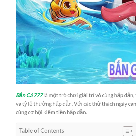
Bắn Cá 777
là một trò chơi giải trí vô cùng hấp dẫn
và tỷ lệ thưởng hấp dẫn. Với các thử thách ngày cà
cùng cơ hội kiếm tiền hấp dẫn.
Table of Contents